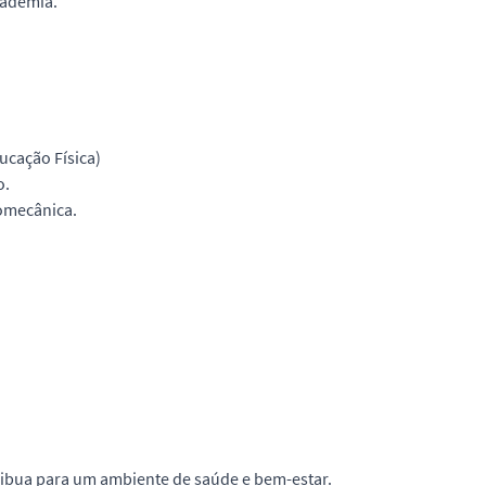
cademia.
ucação Física)
o.
iomecânica.
ribua para um ambiente de saúde e bem-estar.